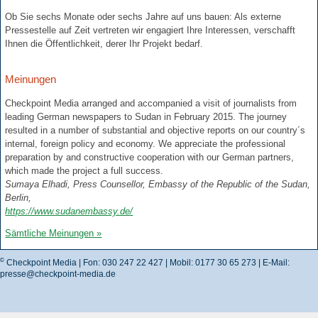
Kosten
Ob Sie sechs Monate oder sechs Jahre auf uns bauen: Als externe
Pressestelle auf Zeit vertreten wir engagiert Ihre Interessen, verschafft
Meinungen
Ihnen die Öffentlichkeit, derer Ihr Projekt bedarf.
Kontakt
Meinungen
Checkpoint Media arranged and accompanied a visit of journalists from
Impressum
leading German newspapers to Sudan in February 2015. The journey
resulted in a number of substantial and objective reports on our country´s
internal, foreign policy and economy. We appreciate the professional
Datenschutz
preparation by and constructive cooperation with our German partners,
which made the project a full success.
Sumaya Elhadi, Press Counsellor, Embassy of the Republic of the Sudan,
Berlin,
https://www.sudanembassy.de/
Sämtliche Meinungen »
©
Checkpoint Media | Fon: 030 247 22 427 | Mobil: 0177 30 65 273 | E-Mail:
presse@checkpoint-media.de